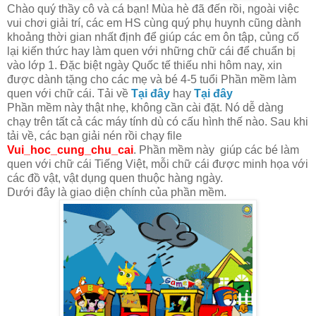
Chào quý thầy cô và cá bạn! Mùa hè đã đến rồi, ngoài việc
vui chơi giải trí, các em HS cùng quý phụ huynh cũng dành
khoảng thời gian nhất định để giúp các em ôn tập, củng cố
lại kiến thức hay làm quen với những chữ cái để chuẩn bị
vào lớp 1. Đặc biệt ngày Quốc tế thiếu nhi hôm nay, xin
được dành tặng cho các mẹ và bé 4-5 tuổi Phần mềm làm
quen với chữ cái. Tải về
Tại đây
hay
Tại đây
Phần mềm này thật nhẹ, không cần cài đặt. Nó dễ dàng
chạy trên tất cả các máy tính dù có cấu hình thế nào. Sau khi
tải về, các bạn giải nén rồi chạy file
Vui_hoc_cung_chu_cai
. Phần mềm này giúp các bé làm
quen với chữ cái Tiếng Việt, mỗi chữ cái được minh họa với
các đồ vật, vật dụng quen thuộc hàng ngày.
Dưới đây là giao diện chính của phần mềm.