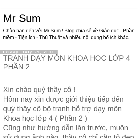
Mr Sum
Chào bạn đến với Mr Sum ! Blog chia sẻ về Giáo dục - Phần
mềm - Tiện ích - Thủ Thuật và nhiều nội dung bổ ích khác.
Friday, July 29, 2011
TRANH DẠY MÔN KHOA HOC LỚP 4
PHẦN 2
Xin chào quý thầy cô !
Hôm nay xin được giới thiệu tiếp đến
quý thầy cô bộ tranh hỗ trợ dạy môn
Khoa học lớp 4 ( Phần 2 )
Cũng như hướng dẫn lần trước, muốn
sử dụng ảnh nào, thầy cô chỉ cần tô đen