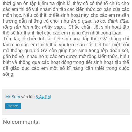
thời gian ôn tập kiểm tra định kì, thầy cô có thể tổ chức cho
các em thi đố vui nhằm ôn tập các kiến thức cơ bản của các
môn học. Nếu có thể, ở tiết sinh hoạt này, cho các em ra sân
hướng dẫn những trò chơi như
ăn ô quan, lò cò, đánh đũa,
rồng rắn lên mây, nhảy sạp
… Chắc chắn tiết sinh hoạt tập
thể sẽ trở thành tiết các các em mong đợi nhất trong tuần.
Tóm lại, tổ chức tốt các tiết sinh hoạt tập thể, GV không chỉ
làm cho các em thích thú, vui tươi sau các tiết học mệt mỏi
mà thông qua đó GV còn giúp học sinh trong lớp đoàn kết,
gắn bó với nhau hơn; các em được mở rộng kiến thức, hiểu
biết và thông qua các hoạt động trong tiết sinh hoạt tập thể
đã giáo dục các em một số kĩ năng cần thiết trong cuộc
sống.
Mr Sum
vào lúc
5:44 PM
Share
No comments: