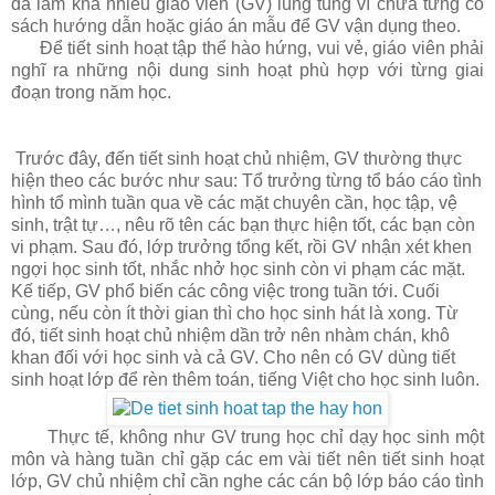
đã làm khá nhiều giáo viên (GV) lúng túng vì chưa từng có
sách hướng dẫn hoặc giáo án mẫu để GV vận dụng theo.
Để tiết sinh hoạt tập thể hào hứng, vui vẻ, giáo viên phải
nghĩ ra những nội dung sinh hoạt phù hợp với từng giai
đoạn trong năm học.
Trước đây, đến tiết sinh hoạt chủ nhiệm, GV thường thực
hiện theo các bước như sau: Tổ trưởng từng tổ báo cáo tình
hình tổ mình tuần qua về các mặt chuyên cần, học tập, vệ
sinh, trật tự…, nêu rõ tên các bạn thực hiện tốt, các bạn còn
vi phạm. Sau đó, lớp trưởng tổng kết, rồi GV nhận xét khen
ngợi học sinh tốt, nhắc nhở học sinh còn vi phạm các mặt.
Kế tiếp, GV phổ biến các công việc trong tuần tới. Cuối
cùng, nếu còn ít thời gian thì cho học sinh hát là xong. Từ
đó, tiết sinh hoạt chủ nhiệm dần trở nên nhàm chán, khô
khan đối với học sinh và cả GV. Cho nên có GV dùng tiết
sinh hoạt lớp để rèn thêm toán, tiếng Việt cho học sinh luôn.
Thực tế, không như GV trung học chỉ dạy học sinh một
môn và hàng tuần chỉ gặp các em vài tiết nên tiết sinh hoạt
lớp, GV chủ nhiệm chỉ cần nghe các cán bộ lớp báo cáo tình