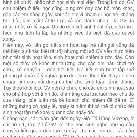
hình để xử lý, nhắc nhở học sinh mọi việc. Trong khi đó, GV
chủ nhiệm ở tiểu học cũng là người dạy các bộ môn khác,
gặp các em hàng ngày, khi các em vi phạm đi học trễ, không
học bài, làm mất trật tự lớp, xả rác, đánh nhau... là GV đã
nhắc nhở, xử lý ngay. Do đó đến tiết sinh hoạt lớp, nếu thực
hiện như trên là lặp lại những việc đã biết, đã giải quyết
xong.
Hiện nay, với tên gọi tiết sinh hoạt tập thể (tên gọi cũng đã
thể hiện sự khác biệt rất rõ) nhưng một số GV vẫn thực hiện
như tiết sinh hoạt lớp, sinh hoạt chủ nhiệm trước đây. Còn
một số thầy cô khác thì thường cho các em hát, chơi trò
chơi, kể chuyện… đến hết tiết. Để tiết sinh hoạt tập thể
phong phú và có ý nghĩa giáo dục hơn, theo tôi, thầy cô nên
chuẩn bị trước nội dung cụ thể cho từng tuần, từng tháng.
Tùy theo khối lớp, GV nên tổ chức cho các em sinh hoạt sao
cho phù hợp với trình độ, khả năng của lứa tuổi theo chủ đề
của tháng, của tuần mà kế hoạch chủ nhiệm đã đề ra. Ở
những tháng có ngày lễ, ngày kỉ niệm thì có thể tổ chức tiết
sinh hoạt tập thể xoay quanh các ngày đó.
Chẳng hạn, các tuần gần đến ngày Giỗ Tổ Hùng Vương, ở
các lớp 1, lớp 2 thì GV kể cho học sinh nghe những câu
chuyện liên quan đến thời kì này, cho các em đọc các câu
ca dao nói đến ngày giỗ tổ. Ở lớp 3, có thể cho các em thi kể