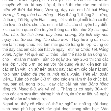
chuyện về thời kì này. Lớp 4, lớp 5 thì cho các em thi tìm
hiểu về thời đại Hùng Vương, dạy các em hát bài
Hùng
Vương, Dòng máu Lạc Hồng
… Hay tháng 1, tháng 2 thường
là tháng Tết Nguyên Đán, trong tiết sinh hoạt mỗi tuần có thể
lần lượt tổ chức cho các em thi kể các câu chuyện hay diễn
kịch có liên quan đến truyền thống dân tộc như
Sự tích quả
dưa hấu, Sự tích bánh dày bánh chưng, Sự tích cây nêu
ngày Tết, Sự tích ông Táo chầu trời
… Hay hướng dẫn các
em làm thiệp chúc Tết, làm mai giả để trang trí lớp. Cũng có
thể dạy các em các bài hát về ngày Tết như
Chúc Tết, Nắng
xuân, Ngày Tết quê em
…; thảo luận thế nào là ăn uống vui
chơi Tết lành mạnh? Tuần có ngày 3-2 hay 26-3 thì cho các
em lớp 4, lớp 5 thi đố em với nội dung về sự kiện lịch sử,
các nhân vật lịch sử liên quan; dạy các em các bài hát phù
hợp như
Đảng đã cho ta một mùa xuân, Tiến lên đoàn
viên
... Tuần có ngày 8-3 thì cho các em làm thiệp chúc bà,
mẹ, bạn gái trong lớp…; dạy các bài hát như
Bông hồng
tặng cô, Mùng 8-3
,
Mẹ và cô
… Tháng tư có ngày 30-4 thì
cho các em sưu tầm những hình ảnh, tin tức tư liệu về ngày
này để dán trên bảng lớp…
Ngoài ra, thầy cô cũng có thể tự nghĩ ra những nội dung
sinh hoạt phù hợp với các giai đoạn trong năm học. Vào