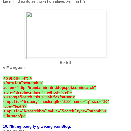
kiếm thì điều đó sẽ thú vị hơn nhiều, xem hình 9.
Hình 9
o Mã nguồn:
<p align="left">
<form id="searchthis"
action
="http://trandaiminhtri.blogspot.com/search"
style="display:inline;" method="get">
<strong>Search this site<br/></strong>
<input id="b-query" maxlength="255" name="q" size="30"
type="text"/>
<input id="b-searchbtn" value="Search" type="submit"/>
</form></p>
10.
Nhúng bảng tỷ giá vàng vào Blog: