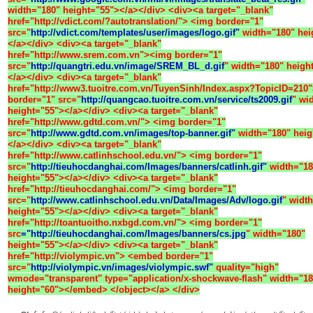
width="180" height="55"></a></div> <div><a target="_blank"
href="http://vdict.com/?autotranslation/"> <img border="1"
src=
"
http://vdict.com/templates/user/images/logo.gif"
width="180" hei
</a></div> <div><a target="_blank"
href="http://www.srem.com.vn"><img border="1"
src="
http://quangtri.edu.vn/image/SREM_BL_d.gif
" width="180" heigh
</a></div> <div><a target="_blank"
href="http://www3.tuoitre.com.vn/TuyenSinh/Index.aspx?TopicID=210
border="1" src="
http://quangcao.tuoitre.com.vn/service/ts2009.gif
" wi
height="55"></a></div> <div><a target="_blank"
href="http://www.gdtd.com.vn/"> <img border="1"
src="
http://www.gdtd.com.vn/images/top-banner.gif"
width="180" heig
</a></div> <div><a target="_blank"
href="http://www.catlinhschool.edu.vn/"> <img border="1"
src="
http://tieuhocdanghai.com/Images/banners/catlinh.gif"
width="18
height="55"></a></div> <div><a target="_blank"
href="http://tieuhocdanghai.com/"> <img border="1"
src="
http://www.catlinhschool.edu.vn/Data/Images/Adv/logo.gif
" widt
height="55"></a></div> <div><a target="_blank"
href="http://toantuoitho.nxbgd.com.vn/"> <img border="1"
src
="http://tieuhocdanghai.com/Images/banners/cs.jpg
" width="180"
height="55"></a></div> <div><a target="_blank"
href="http://violympic.vn"> <embed border="1"
src="
http://violympic.vn/images/violympic.swf"
quality="high"
wmode="transparent" type="application/x-shockwave-flash" width="18
height="60"></embed> </object></a> </div>