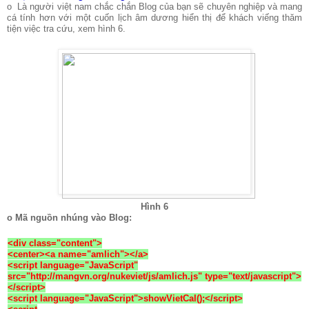
o Là người việt nam chắc chắn Blog của bạn sẽ chuyên nghiệp và mang
cá tính hơn với một cuốn lịch âm dương hiển thị để khách viếng thăm
tiện việc tra cứu, xem hình 6.
Hình 6
o Mã nguồn nhúng vào Blog:
<div class="content">
<center><a name="amlich"></a>
<script language="JavaScript"
src="http://mangvn.org/nukeviet/js/amlich.js" type="text/javascript">
</script>
<script language="JavaScript">showVietCal();</script>