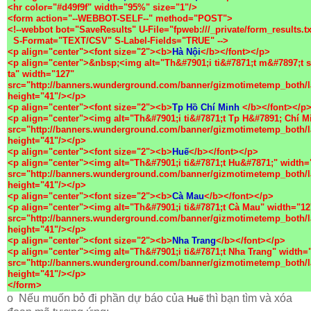
<hr color="#d49f9f" width="95%" size="1"/>
<form action="--WEBBOT-SELF--" method="POST">
<!--webbot bot="SaveResults" U-File="fpweb:///_private/form_results.tx
S-Format="TEXT/CSV" S-Label-Fields="TRUE" -->
<p align="center"><font size="2"><b>
Hà Nội
</b></font></p>
<p align="center">&nbsp;<img alt="Th&#7901;i ti&#7871;t m&#7897;t 
ta" width="127"
src="http://banners.wunderground.com/banner/gizmotimetemp_both/lan
height="41"/></p>
<p align="center"><font size="2"><b>
Tp Hồ Chí Minh
</b></font></p
<p align="center"><img alt="Th&#7901;i ti&#7871;t Tp H&#7891; Chí M
src="http://banners.wunderground.com/banner/gizmotimetemp_both/lan
height="41"/></p>
<p align="center"><font size="2"><b>
Huế
</b></font></p>
<p align="center"><img alt="Th&#7901;i ti&#7871;t Hu&#7871;" width=
src="http://banners.wunderground.com/banner/gizmotimetemp_both/lan
height="41"/></p>
<p align="center"><font size="2"><b>
Cà Mau
</b></font></p>
<p align="center"><img alt="Th&#7901;i ti&#7871;t Cà Mau" width="12
src="http://banners.wunderground.com/banner/gizmotimetemp_both/lan
height="41"/></p>
<p align="center"><font size="2"><b>
Nha Trang
</b></font></p>
<p align="center"><img alt="Th&#7901;i ti&#7871;t Nha Trang" width=
src="http://banners.wunderground.com/banner/gizmotimetemp_both/lan
height="41"/></p>
</form>
o Nếu muốn bỏ đi phần dự báo của
thì bạn tìm và xóa
Huế