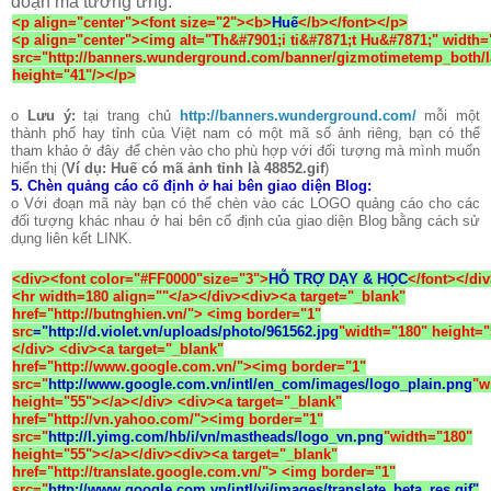
đoạn mã tương ứng:
<p align="center"><font size="2"><b>
Huế
</b></font></p>
<p align="center"><img alt="Th&#7901;i ti&#7871;t Hu&#7871;" width=
src="http://banners.wunderground.com/banner/gizmotimetemp_both/lan
height="41"/></p>
o
Lưu ý:
tại trang chủ
http://banners.wunderground.com/
mỗi một
thành phố hay tỉnh của Việt nam có một mã số ảnh riêng, bạn có thể
tham khảo ở đây để chèn vào cho phù hợp với đối tượng mà mình muốn
hiển thị (
Ví dụ: Huế có mã ảnh tỉnh là 48852.gif
)
5.
Chèn quảng cáo cố định ở hai bên giao diện Blog:
o Với đoạn mã này bạn có thể chèn vào các LOGO quảng cáo cho các
đối tượng khác nhau ở hai bên cố định của giao diện Blog bằng cách sử
dụng liên kết LINK.
<div><font color="#FF0000"size="3">
HỖ TRỢ DẠY & HỌC
</font></di
<hr width=180 align=""</a></div><div><a target="_blank"
href="http://butnghien.vn/"> <img border="1"
src
="http://d.violet.vn/uploads/photo/961562.jpg
"
width="180" height=
</div> <div><a target="_blank"
href="http://www.google.com.vn/"><img border="1"
src
="
http://www.google.com.vn/intl/en_com/images/logo_plain.png
"
w
height="55"></a></div> <div><a target="_blank"
href="http://vn.yahoo.com/"><img border="1"
src
="
http://l.yimg.com/hb/i/vn/mastheads/logo_vn.png
"
width="180"
height="55"></a></div><div><a target="_blank"
href="http://translate.google.com.vn/"> <img border="1"
src=
"
http://www.google.com.vn/intl/vi/images/translate_beta_res.gif"