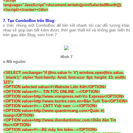
<script
language="JavaScript">document.writeln(printSelectedMonth());
</script></center></div>
7.
Tạo ComboBox trên Blog:
o Việc nhúng một ComboBox để liên kết nhanh tới các đối tượng khác
nhau sẽ giúp bạn tiết kiệm được thời gian thiết kế và không gian hiển thị
trên giao diện Blog, xem hình 7
Hình 7
o Mã nguồn:
<SELECT onchange="if (this.value != '#') window.open(this.value,
'_blank');" style="font-family: Arial; font-size: 8pt; height: 23; width:
123">
<OPTION selected value=#>Website Liên Kết</OPTION>
<OPTION value=#>--- TIN TỨC ONLINE ---</OPTION>
<OPTION value=http://www.vnexpress.net>Vn Express</OPTION>
<OPTION value=http://www.tuoitre.com.vn>Báo Tuổi Trẻ</OPTION>
<OPTION value=#>--- CNTT Việt nam ----</OPTION>
<OPTION value=http://www.quantrimang.com>Quản trị
mạng</OPTION>
<OPTION value=http://www.diendantinhoc.com>Diễn đàn Tin
Học</OPTION>
<OPTION value=#>---Bộ máy tìm kiếm---</OPTION>