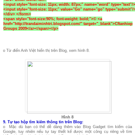
<input style="font-size: 11px; width: 87px;" name="word" type="text"/
<input style="font-size: 11px;" value="Go" name="go" type="submit"/
</div> </form>
<span style="font-size:90%; font-weight: bold;">© <a
href="http://trandaiminhtri.blogspot.com/"
target="_blank">
Cftanhiep
Groups 2009
</a></span></p>
o Từ điển Anh Việt hiển thị trên Blog, xem hình 8.
Hình 8
9.
Tự tạo hộp tìm kiếm thông tin trên Blog:
o Mặc dù bạn có thể dễ dàng thêm vào Blog Gadget tìm kiếm của
Google, tuy nhiên nếu tự tay thiết kế được một công cụ riêng về tìm