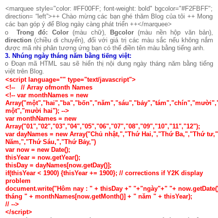
<marquee style="color: #FF00FF; font-weight: bold" bgcolor="#F2FBFF";
direction= “left”>++ Chào mừng các bạn ghé thăm Blog của tôi ++ Mong
các bạn góp ý để Blog ngày càng phát triển ++</marquee>
o
Trong đó:
Color
(màu chữ),
Bgcolor
(màu nền hộp văn bản),
direction
(chiều di chuyển), đối với giá trị các màu sắc nếu không nắm
được mã nhị phân tương ứng bạn có thể điền tên màu bằng tiếng anh.
3.
Nhúng ngày tháng năm bằng tiếng việt:
o Đoạn mã HTML sau sẽ hiển thị nội dung ngày tháng năm bằng tiếng
việt trên Blog.
<script language="" type="text/javascript">
<!-- // Array ofmonth Names
<!-- var monthNames = new
Array("một","hai","ba","bốn","năm","sáu","bảy","tám","chín","mười"
một","mười hai"); -->
var monthNames = new
Array("01","02","03","04","05","06","07","08","09","10","11","12"
var dayNames = new Array("Chủ nhật,","Thứ Hai,","Thứ Ba,","Thứ tư,
Năm,","Thứ Sáu,","Thứ Bảy,")
var now = new Date();
thisYear = now.getYear();
thisDay = dayNames[now.getDay()];
if(thisYear < 1900) {thisYear += 1900}; // corrections if Y2K display
problem
document.write("Hôm nay : " + thisDay +" "+"ngày"+" "+ now.getDate()
tháng " + monthNames[now.getMonth()] + " năm " + thisYear);
// -->
</script>