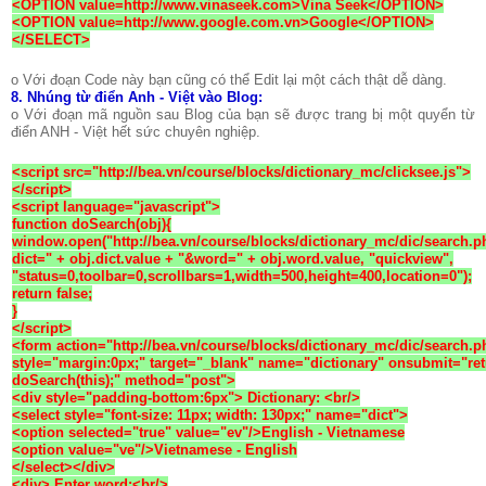
<OPTION value=http://www.vinaseek.com>Vina Seek</OPTION>
<OPTION value=http://www.google.com.vn>Google</OPTION>
</SELECT>
o Với đoạn Code này bạn cũng có thể Edit lại một cách thật dễ dàng.
8.
Nhúng từ điển Anh - Việt vào Blog:
o Với đoạn mã nguồn sau Blog của bạn sẽ được trang bị một quyển từ
điển ANH - Việt hết sức chuyên nghiệp.
<script src="http://bea.vn/course/blocks/dictionary_mc/clicksee.js">
</script>
<script language="javascript">
function doSearch(obj){
window.open("http://bea.vn/course/blocks/dictionary_mc/dic/search.
dict=" + obj.dict.value + "&word=" + obj.word.value, "quickview",
"status=0,toolbar=0,scrollbars=1,width=500,height=400,location=0");
return false;
}
</script>
<form action="http://bea.vn/course/blocks/dictionary_mc/dic/search.p
style="margin:0px;" target="_blank" name="dictionary" onsubmit="re
doSearch(this);" method="post">
<div style="padding-bottom:6px"> Dictionary: <br/>
<select style="font-size: 11px; width: 130px;" name="dict">
<option selected="true" value="ev"/>English - Vietnamese
<option value="ve"/>Vietnamese - English
</select></div>
<div> Enter word:<br/>