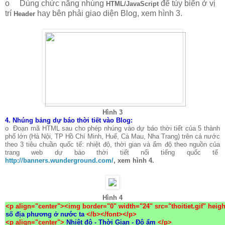
o Dùng chức năng nhúng
để tùy biến ở vị
HTML/JavaScript
trí
hay bên phải giao diện Blog, xem hình 3.
Header
Hình 3
4.
Nhúng bảng dự báo thời tiết vào Blog:
o Đoạn mã HTML sau cho phép nhúng vào dự báo thời tiết của 5 thành
phố lớn (Hà Nội, TP Hồ Chí Minh, Huế, Cà Mau, Nha Trang) trên cả nước
theo 3 tiêu chuần quốc tế: nhiệt độ, thời gian và ẩm độ theo nguồn của
trang web dự báo thời tiết nổi tiếng quốc tế
http://banners.wunderground.com/
, xem hình 4.
Hình 4
<p align="center"><img border="0" width="24" src="thoitiet.gif" heig
số địa phương ở nước ta
</b></font></p>
<p align="center">
Nhiệt độ - Thời Gian - Độ ẩm
</p>