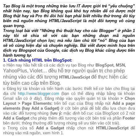
Tạo Blog là một trong những trào lưu IT được giới trẻ “yêu chuộng”
nhất hiện nay, tạo Blog không quá khó tuy nhiên để có được một
Blog thật hay và Pro thì đòi hỏi bạn phải biết nhiều thứ trong đó tùy
biến mã nguồn nhúng HTML/JavaScript là một đối tượng vô cùng
quan trọng.
Trong loạt bài viết “Những thủ thuật hay cho các Blogger” ở phần 1
này tôi sẽ chia sẽ với các bạn những đoạn mã nguồn
HTML/JavaScript chọn lọc; mà nếu làm chủ tốt “nó” Blog của bạn
sẽ vô cùng hiện đại và chuyên nghiệp. Bài viết được minh họa trên
dịch vụ Blogspot của Google, các dịch vụ Blog khác cũng được tiến
hành tương tự.
1.
Cách nhúng HTML trên BlogSpot:
o Hiện nay hầu hết tất cả các dịch vụ tạo Blog như
BlogSpot, MSN,
YahooPlus, Violet… đều hỗ trợ người quản trị cho phép
nhúng vào các đối tượng
để thực hiện các
HTML/JavaScipt
tùy biến cao cấp trên Blog.
o Đăng ký tài khoản và tiến hành các bước thiết kế cơ bản cho Blog tại
địa chỉ
http://www.blogger.com
(bạn có thể đăng nhập bằng tài khoản
Gmail sẵn có ở đây). Đăng nhập vào quyền quản trị tài khoản
> Chọn
Layout > Page Elements:
trên bố cục của Blog nhấp nút
Add a page
elements (hay Add a Gadget)
ở cột bên phải để bắt đầu lựa chọn đưa
vào các đối tượng nhúng (
lưu ý:
mặc định bố cục của BlogSpot có 2 nút
Add a Gadget
cho phép thêm đối tượng vào cột bên trái và phần
Footer
bên dưới; thông thường đối tượng nhúng sẽ ưu tiên vào cột trái).
o Trong cửa sổ
Add a Gadget
nhấp chọn nút
HTML/JavaScript
để
nhúng vào mã nguồn, xem hình 1.