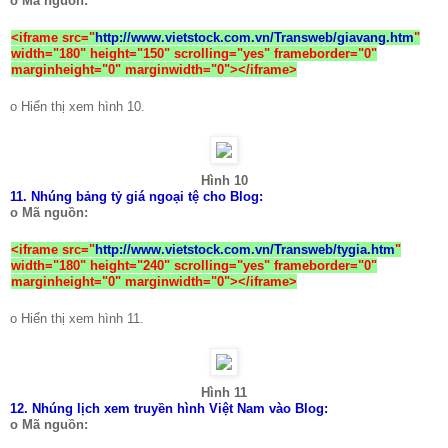
o Mã nguồn:
<iframe src=
"
http://www.vietstock.com.vn/Transweb/giavang.htm
"
width="
180
" height="
150
" scrolling="yes" frameborder="0"
marginheight="0" marginwidth="0"></iframe>
o Hiển thị xem hình 10.
Hình 10
11.
Nhúng bảng tỷ giá ngoại tệ cho Blog:
o Mã nguồn:
<iframe src="
http://www.vietstock.com.vn/Transweb/tygia.htm
"
width="
180
" height="
240
" scrolling="yes" frameborder="0"
marginheight="0" marginwidth="0"></iframe>
o Hiển thị xem hình 11.
Hình 11
12.
Nhúng lịch xem truyền hình Việt Nam vào Blog:
o Mã nguồn: