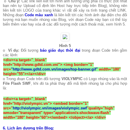
o
Chú ý:
Các link liên kết tới hình ảnh tương ứng phải có thực (tốt nhất
bạn nên tự Upload cố định lên Host hay trực tiếp trên Blog), không nên
liên kết tới LOGO của trang khác vì rất dễ xảy ra tình trạng chết LINK.
Những đoạn
Code màu xanh
là liên kết tới các hình ảnh đại diện cho đối
tượng mà bạn muốn nhúng vào Blog, với đoạn Code này bạn có thể tùy
biến thêm vào hay xóa đi các đối tượng một cách thoải mái, xem hình 5.
Hình 5
o
Ví dụ:
Đối tượng
báo giáo dục thời đại
trong đoạn Code trên gồm
các lệnh:
<div><a target="_blank"
href="http://www.gdtd.com.vn/"> <img border="1"
src=
"http://www.gdtd.com.vn/images/top-banner.gif"
width="180"
height="55"></a></div>
o Trong đoạn Code trên đối tượng
VIOLYMPIC
có Logo nhúng vào là một
File Flash SWF
, khi đó ta phải thay đổi mã lệnh nhúng lại cho phù hợp
là:
<div><a target="_blank"
href="http://violympic.vn"> <embed border="1"
src
="
http://violympic.vn/images/violympic.swf
"
quality="high"
wmode="transparent" type="application/x-shockwave-flash"
width="180" height="60"></embed> </object></a> </div>
6.
Lịch âm dương trên Blog: