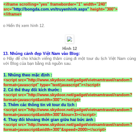
<iframe scrolling="yes" frameborder="1" width="240"
src="
http://bongda.com.vn/truyenhinh.aspx"
height="300">
</iframe>
o Hiển thị xem hình 12.
Hình 12
13.
Nhúng cảnh đẹp Việt Nam vào Blog:
o Hãy để cho khách viếng thăm cùng đi một tour du lịch Việt Nam cùng
với Blog của bạn bằng mã nguồn sau.
1. Nhúng theo mặc định :
<script src="http://www.skydoor.net/gadget/vietnamtravel/random?
format=javascript" type="text/javascript"></script>
2. Có thể thay đổi kích thước :
<script src="http://www.skydoor.net/gadget/vietnamtravel/random?
format=javascript&width=300"></script>
3. Thêm các thông tin về tour du lịch :
<script src="http://www.skydoor.net/gadget/vietnamtravel/random?
format=javascript&width=300"&tour=3></script>
4. Thay đổi khoảng thời gian giữa hai bức ảnh :
<script src="http://www.skydoor.net/gadget/vietnamtravel/random?
format=javascript&width=300"&speed=2000></script>