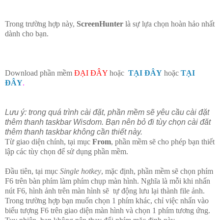
Trong trường hợp này,
ScreenHunter
là sự lựa chọn hoàn hảo nhất
dành cho bạn.
Download phần mềm
ĐẠI ĐÂY
hoặc
TẠI ĐÂY
hoặc
TẠI
ĐÂY
.
Lưu ý: trong quá trình cài đặt, phần mềm sẽ yêu cầu cài đặt
thêm thanh taskbar Wisdom. Bạn nên bỏ đi tùy chọn cài đăt
thêm thanh taskbar không cần thiết này.
Từ giao diện chính, tại mục
From
, phần mềm sẽ cho phép bạn thiết
lập các tùy chọn để sử dụng phần mềm.
Đầu tiên, tại mục
Single hotkey
, mặc định, phần mềm sẽ chọn phím
F6 trên bàn phím làm phím chụp màn hình. Nghĩa là mỗi khi nhấn
nút F6, hình ảnh trên màn hình sẽ tự động lưu lại thành file ảnh.
Trong trường hợp bạn muốn chọn 1 phím khác, chỉ việc nhấn vào
biểu tượng F6 trên giao diện màn hình và chọn 1 phím tương ứng.