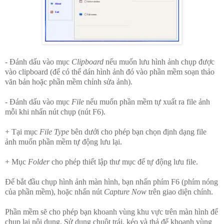
- Đánh dấu vào mục
Clipboard
nếu muốn lưu hình ảnh chụp được
vào clipboard (để có thể dán hình ảnh đó vào phần mềm soạn thảo
văn bản hoặc phần mềm chỉnh sửa ảnh).
- Đánh dấu vào mục
File
nếu muốn phần mềm tự xuất ra file ảnh
mỗi khi nhấn nút chụp (nút F6).
+ Tại mục
File Type
bên dưới cho phép bạn chọn định dạng file
ảnh muốn phần mềm tự động lưu lại.
+ Mục
Folder
cho phép thiết lập thư mục để tự động lưu file.
Để bắt đầu chụp hình ảnh màn hình, bạn nhấn phím F6 (phím nóng
của phần mềm), hoặc nhấn nút
Capture Now
trên giao diện chính.
Phần mềm sẽ cho phép bạn khoanh vùng khu vực trên màn hình để
chụp lại nội dung. Sử dụng chuột trái, kéo và thả để khoanh vùng