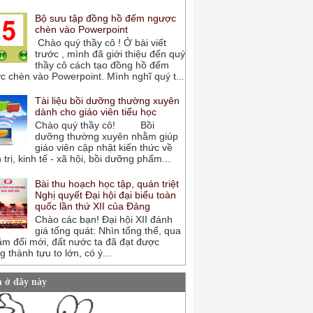
Bộ sưu tập đồng hồ đếm ngược
chèn vào Powerpoint
Chào quý thầy cô ! Ở bài viết
trước , mình đã giới thiệu đến quý
thầy cô cách tạo đồng hồ đếm
 chèn vào Powerpoint. Mình nghĩ quý t...
Tài liệu bồi dưỡng thường xuyên
dành cho giáo viên tiểu học
Chào quý thầy cô! Bồi
dưỡng thường xuyên nhằm giúp
giáo viên cập nhật kiến thức về
 trị, kinh tế - xã hội, bồi dưỡng phẩm...
Bài thu hoạch học tập, quán triệt
Nghị quyết Đại hội đại biểu toàn
quốc lần thứ XII của Đảng
Chào các bạn! Đại hội XII đánh
giá tổng quát: Nhìn tổng thể, qua
ăm đổi mới, đất nước ta đã đạt được
 thành tựu to lớn, có ý...
 ở đây này