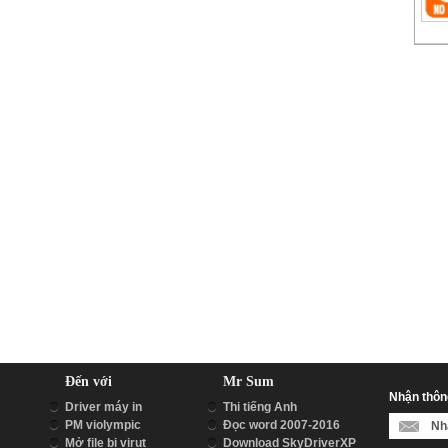
Đến với
Mr Sum
Nhận thông
Driver máy in
Thi tiếng Anh
PM violympic
Đọc word 2007-2016
Mở file bị virut
Download SkyDriverXP