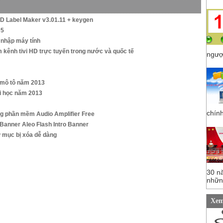
 Label Maker v3.01.11 + keygen
 5
 nhập máy tính
kênh tivi HD trực tuyến trong nước và quốc tế
ngược
, mô tô năm 2013
i học năm 2013
chính
ng phần mềm Audio Amplifier Free
Banner Aleo Flash Intro Banner
ư mục bị xóa dễ dàng
30 n
những
Xem