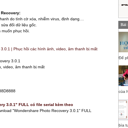
 Recovery:
thanh do tình cờ xóa, nhiễm virus, định dạng....
sửa đổi dữ liệu gốc.
Bài
n muốn phục hồi.
Để ph
overy 3.0.1
, video, âm thanh bị mất
888D8888
của h
 3.0.1" FULL có file serial kèm theo
nload "Wondershare Photo Recovery 3.0.1" FULL
bìa t