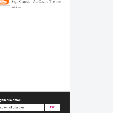
Sega Genesis - AprCasino The best
part ...
 tin qua email