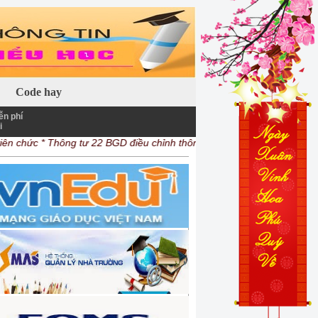
 khác.
Code hay
ễn phí
i
n chức
* Thông tư 22 BGD điều chỉnh thông tư 30 ...
* Thông tư BGD quy