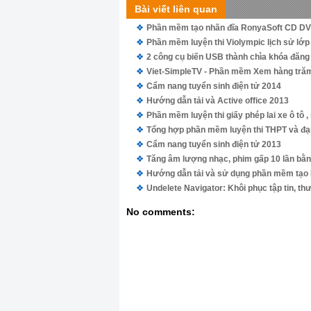
Bài viết liên quan
Phần mềm tạo nhãn đĩa RonyaSoft CD DVD
Phần mềm luyện thi Violympic lịch sử lớp
2 công cụ biến USB thành chìa khóa đăng
Viet-SimpleTV - Phần mềm Xem hàng trăm 
Cẩm nang tuyển sinh điện tử 2014
Hướng dẫn tải và Active office 2013
Phần mềm luyện thi giấy phép lai xe ô tô 
Tổng hợp phần mềm luyện thi THPT và đạ
Cẩm nang tuyển sinh điện tử 2013
Tăng âm lượng nhạc, phim gấp 10 lần bằ
Hướng dẫn tải và sử dụng phần mềm tạo 
Undelete Navigator: Khôi phục tập tin, th
No comments: