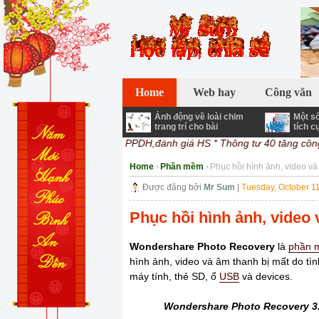
Chào bạn đến với Mr Sum ! Blog chia sẻ về
Home
Web hay
Công văn
Ảnh động về loài chim
Một số
trang trí cho bài
tích c
*Chuyên đề đổi mới PPDH,đánh giá HS
* Thông tư 40 tăng công t
Home
Phần mềm
Phục hồi hình ảnh, video và
Được đăng bởi
Mr Sum
|
Tuesday, October 1
Phục hồi hình ảnh, video 
Wondershare Photo Recovery
là
phần 
hình ảnh, video và âm thanh bị mất do tìn
máy tính, thẻ SD, ổ
USB
và devices.
Wondershare Photo Recovery 3.0