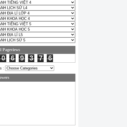
l Pageviews
0
6
9
3
7
6
s :
owers