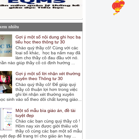
 xem nhiều
Gợi ý một số nội dung ghi học bạ
tiểu học theo thông tư 30
Chào quý thầy cô! Cùng với các
loại sổ khác, học bạ năm nay đã
làm cho thầy cô đau đầu với nó.
ần nào giúp thầy cô có định hướng ...
Gợi ý một số lời nhận xét thường
xuyên theo Thông tư 30
Chào quý thầy cô! Để giúp quý
thầy cô thuận lợi hơn trong việc
ghi lời nhận xét thường xuyên
ọc sinh vào sổ theo dõi chất lượng giáo...
Một số mẫu bìa giáo án, đề tài
tuyệt đẹp
Chào các bạn cùng quý thầy cô !
Hôm nay xin được giới thiêu với
thầy cô cùng các bạn một số mẫu
uyệt đẹp để trang trí cho giáo án hay ...