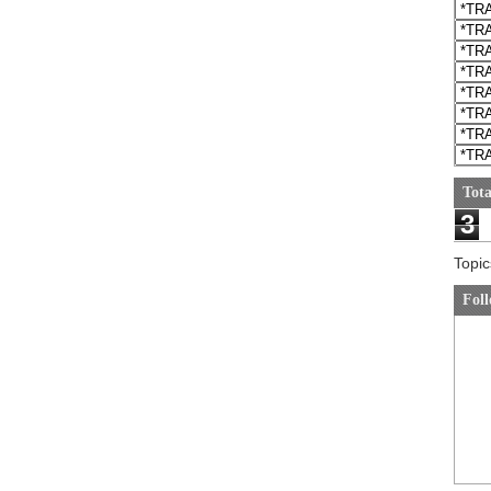
Tota
3
Topic
Foll