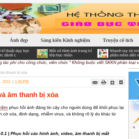
 Giáo dục - Phần mềm - Tiện ích - Thủ Thuật và nhiều nội dung bổ ích
Ảnh đẹp
Sáng kiến Kinh nghiệm
Truyện cổ tích
 kĩ thuật dạy học
Một số hình ảnh trang trí
Nhanh tay tải mi
ực dành c
lớp học nhân
phần mềm diệt v
ác phí cho công chức, viên chức
* Không buộc viết SKKN phân loại viê
 âm thanh bị xóa
1, 2011
|
1:45 PM
và âm thanh bị xóa
mềm
phục hồi ảnh đáng tin cậy cho người dùng để khôi phục lại
h cờ xóa, định dạng, nhiễm virus, và không rõ lý do khác từ
.1 | Phục hồi các hình ảnh, video, âm thanh bị mất