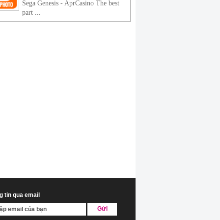
Sega Genesis - AprCasino The best
part ...
 tin qua email