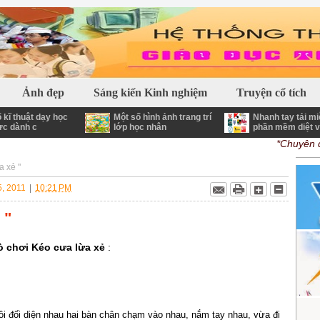
 Giáo dục - Phần mềm - Tiện ích - Thủ Thuật và nhiều nội dung bổ ích
Ảnh đẹp
Sáng kiến Kinh nghiệm
Truyện cổ tích
 kĩ thuật dạy học
Một số hình ảnh trang trí
Nhanh tay tải mi
ực dành c
lớp học nhân
phần mềm diệt v
*Chuyên đề
a xẻ "
5, 2011
|
10:21 PM
 "
ò chơi Kéo cưa lừa xẻ
:
ngồi đối diện nhau hai bàn chân chạm vào nhau, nắm tay nhau, vừa đi