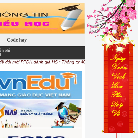
 khác.
Code hay
ễn phí
i
 đổi mới PPDH,đánh giá HS
* Thông tư 40 tăng công tác phí cho công 