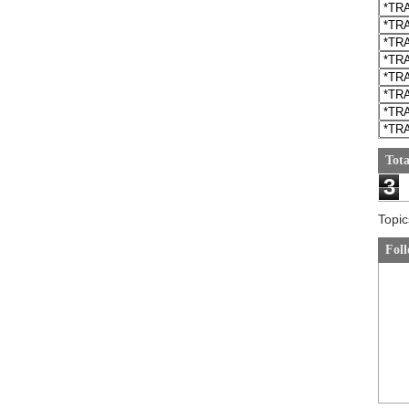
Tota
3
Topic
Foll