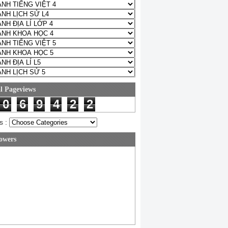
l Pageviews
0
6
9
4
2
2
s :
owers