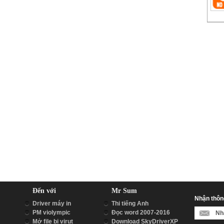
Đến với
Mr Sum
Nhận thông
Driver máy in
Thi tiếng Anh
PM violympic
Đọc word 2007-2016
Mở file bị virut
Download SkyDriverXP