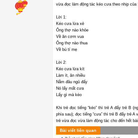
vừa đọc làm động tác kéo cưa theo nhịp của 
Lời 1:
Kéo cưa lừa xẻ
Ông thợ nào khỏe
Về ăn cơm vua
Ông thợ nào thua
Về bú tí mẹ
Lời 2:
Kéo cưa lừa kít
Làm ít, ăn nhiều
Nằm đâu ngủ đấy
Nó lấy mất cưa
Lấy gì mà kéo
Khi trẻ đọc tiếng “kéo” thì trẻ A đẩy trẻ B (
phía sau); đọc tiếng “cưa” thì trẻ B đẩy trẻ A 
trẻ vừa đọc vừa làm động tác cho đến hết bài
Bài viết liên quan