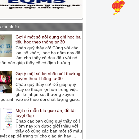
 xem nhiều
Gợi ý một số nội dung ghi học bạ
tiểu học theo thông tư 30
Chào quý thầy cô! Cùng với các
loại sổ khác, học bạ năm nay đã
làm cho thầy cô đau đầu với nó.
ần nào giúp thầy cô có định hướng ...
Gợi ý một số lời nhận xét thường
xuyên theo Thông tư 30
Chào quý thầy cô! Để giúp quý
thầy cô thuận lợi hơn trong việc
ghi lời nhận xét thường xuyên
ọc sinh vào sổ theo dõi chất lượng giáo...
Một số mẫu bìa giáo án, đề tài
tuyệt đẹp
Chào các bạn cùng quý thầy cô !
Hôm nay xin được giới thiêu với
thầy cô cùng các bạn một số mẫu
uyệt đẹp để trang trí cho giáo án hay ...