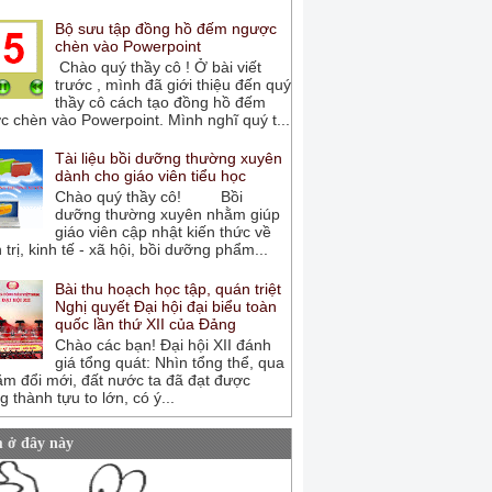
Bộ sưu tập đồng hồ đếm ngược
chèn vào Powerpoint
Chào quý thầy cô ! Ở bài viết
trước , mình đã giới thiệu đến quý
thầy cô cách tạo đồng hồ đếm
 chèn vào Powerpoint. Mình nghĩ quý t...
Tài liệu bồi dưỡng thường xuyên
dành cho giáo viên tiểu học
Chào quý thầy cô! Bồi
dưỡng thường xuyên nhằm giúp
giáo viên cập nhật kiến thức về
 trị, kinh tế - xã hội, bồi dưỡng phẩm...
Bài thu hoạch học tập, quán triệt
Nghị quyết Đại hội đại biểu toàn
quốc lần thứ XII của Đảng
Chào các bạn! Đại hội XII đánh
giá tổng quát: Nhìn tổng thể, qua
ăm đổi mới, đất nước ta đã đạt được
 thành tựu to lớn, có ý...
 ở đây này