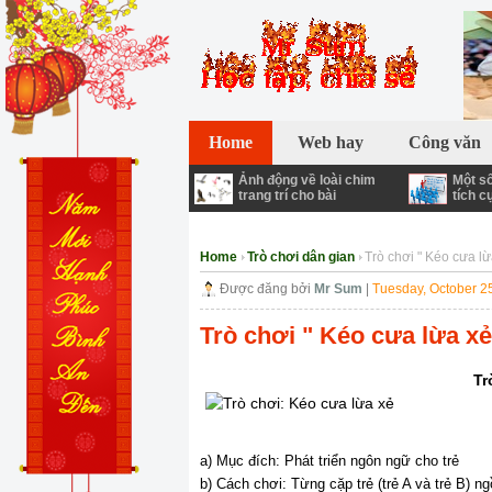
Chào bạn đến với Mr Sum ! Blog chia sẻ về
Home
Web hay
Công văn
Ảnh động về loài chim
Một số
trang trí cho bài
tích c
Home
Trò chơi dân gian
Trò chơi " Kéo cưa lừ
Được đăng bởi
Mr Sum
|
Tuesday, October 2
Trò chơi " Kéo cưa lừa xẻ
Tr
a) Mục đích: Phát triển ngôn ngữ cho trẻ
b) Cách chơi: Từng cặp trẻ (trẻ A và trẻ B) 