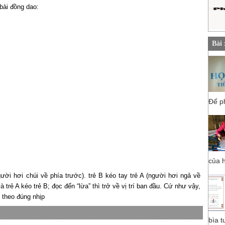
bài đồng dao:
Bài
Để ph
của h
người hơi chúi về phía trước). trẻ B kéo tay trẻ A (người hơi ngả về
và trẻ A kéo trẻ B; đọc đến “lừa” thì trở về vị trí ban đầu. Cứ như vậy,
 theo đúng nhịp
bìa t