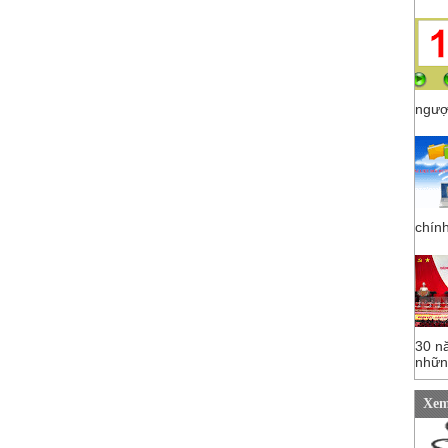
ngược
chính
30 n
những
Xem