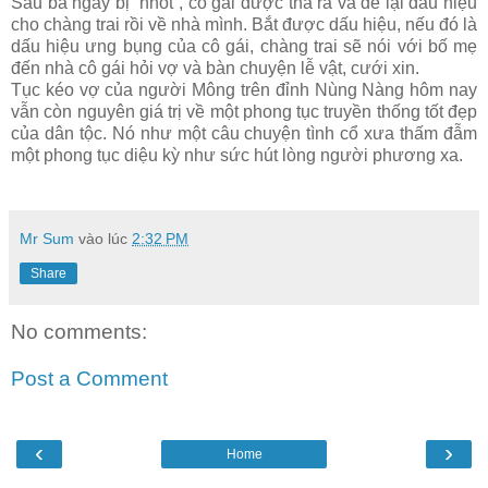
Sau ba ngày bị “nhốt”, cô gái được thả ra và để lại dấu hiệu
cho chàng trai rồi về nhà mình. Bắt được dấu hiệu, nếu đó là
dấu hiệu ưng bụng của cô gái, chàng trai sẽ nói với bố mẹ
đến nhà cô gái hỏi vợ và bàn chuyện lễ vật, cưới xin.
Tục kéo vợ của người Mông trên đỉnh Nùng Nàng hôm nay
vẫn còn nguyên giá trị về một phong tục truyền thống tốt đẹp
của dân tộc. Nó như một câu chuyện tình cổ xưa thấm đẫm
một phong tục diệu kỳ như sức hút lòng người phương xa.
Mr Sum
vào lúc
2:32 PM
Share
No comments:
Post a Comment
‹
›
Home