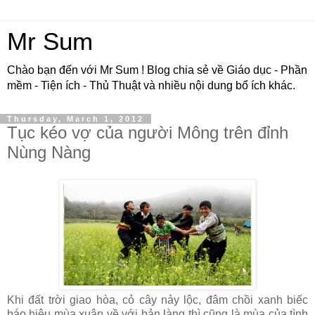
Mr Sum
Chào bạn đến với Mr Sum ! Blog chia sẻ về Giáo dục - Phần
mềm - Tiện ích - Thủ Thuật và nhiều nội dung bổ ích khác.
Thursday, March 1, 2012
Tục kéo vợ của người Mông trên đỉnh
Nùng Nàng
Khi đất trời giao hòa, cỏ cây nảy lộc, đâm chồi xanh biếc
báo hiệu mùa xuân về với bản làng thì cũng là mùa của tình