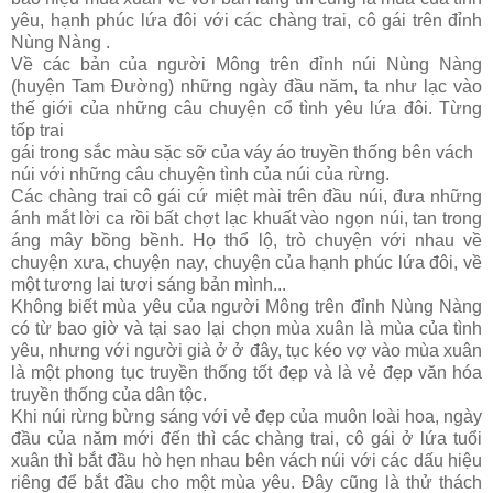
yêu, hạnh phúc lứa đôi với các chàng trai, cô gái trên đỉnh
Nùng Nàng .
Về các bản của người Mông trên đỉnh núi Nùng Nàng
(huyện Tam Đường)
những ngày đầu năm, ta như lạc vào
thế giới của những câu chuyện cổ tình yêu lứa đôi. Từng
tốp trai
gái trong sắc màu sặc sỡ của váy áo truyền thống bên vách
núi với những câu chuyện tình của núi của rừng.
Các chàng trai cô gái cứ miệt mài trên đầu núi, đưa những
ánh mắt lời ca rồi bất chợt lạc khuất vào ngọn núi, tan trong
áng mây bồng bềnh. Họ thổ lộ, trò chuyện với nhau về
chuyện xưa, chuyện nay, chuyện của hạnh phúc lứa đôi, về
một tương lai tươi sáng bản mình...
Không biết mùa yêu của người Mông trên đỉnh Nùng Nàng
có từ bao giờ và tại sao lại chọn mùa xuân là mùa của tình
yêu, nhưng với người già ở ở đây, tục kéo vợ vào mùa xuân
là một phong tục truyền thống tốt đẹp và là vẻ đẹp văn hóa
truyền thống của dân tộc.
Khi núi rừng bừng sáng với vẻ đẹp của muôn loài hoa, ngày
đầu của năm mới đến thì các chàng trai, cô gái ở lứa tuổi
xuân thì bắt đầu hò hẹn nhau bên vách núi với các dấu hiệu
riêng để bắt đầu cho một mùa yêu. Đây cũng là thử thách