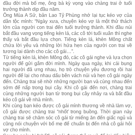
đầu đời mà bố mẹ, ông bà kỳ vọng vào chàng trai ở tuổi
trưởng thành dịp đầu năm.
Ông Mùa A Sử, bản Lao Tỷ Phùng nhớ lại tục kéo vợ của
dân tộc mình: “Ngày xưa, chuyện kéo vợ là một thử thách
lớn của người con trai đến tuổi trưởng thành. Khi đầu núi
bắt đầu vang vọng tiếng kèn lá, các cô tới tuổi xuân thì nghe
thấy và bắt đầu lựa chọn. Tiếng kèn lá, khèn Mông chất
chứa lời yêu và những lời hứa hẹn của người con trai về
tương lai dành cho các cô gái…”.
Từ tiếng kèn lá, khèn Mông đó, các cô gái nghe và lựa chọn
người để gửi gắm đời mình. Ngày qua ngày, khi cái bụng
hai người đã ưng nhau, họ trò chuyện yêu đương rồi hai
người để lại cho nhau dấu bên vách núi và hẹn cô gái ngày
đến. Chàng trai sẽ nhờ những người bạn và cùng nhau đến
sớm để nấp trong bụi cây. Khi cô gái đến nơi, chàng trai
cùng những người bạn từ trong bụi cây nhảy ra và bắt đầu
kéo cô gái về nhà mình.
Khi cùng bạn kéo được cô gái mình thương về nhà làm vợ,
cô gái được chàng trai “nhốt’ trong buồng. Thời gian này
chàng trai sẽ chăm sóc cô gái từ miếng ăn đến giấc ngủ và
cũng nói chuyện với bố mẹ để chuẩn bị đến nhà cô gái hỏi
vợ cho mình.