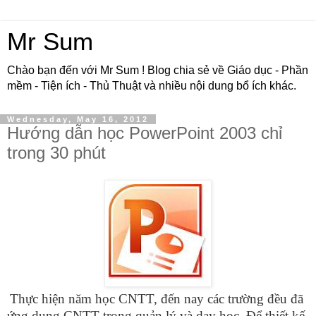
Mr Sum
Chào bạn đến với Mr Sum ! Blog chia sẻ về Giáo dục - Phần
mềm - Tiện ích - Thủ Thuật và nhiều nội dung bổ ích khác.
Wednesday, May 16, 2012
Hướng dẫn học PowerPoint 2003 chỉ
trong 30 phút
Thực hiện năm học CNTT, đến nay các trường đều đã
ứng dụng CNTT trong quản lý và dạy học. Để thiết kế