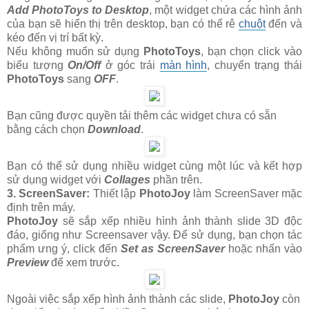
Add PhotoToys to Desktop
, một widget chứa các hình ảnh
của bạn sẽ hiển thị trên desktop, bạn có thể rê
chuột
đến và
kéo đến vị trí bất kỳ.
Nếu không muốn sử dụng
PhotoToys
, bạn chọn click vào
biểu tượng
On/Off
ở góc trái
màn hình
, chuyển trạng thái
PhotoToys
sang
OFF
.
Bạn cũng được quyền tải thêm các widget chưa có sẵn
bằng cách chọn
Download
.
Bạn có thể sử dụng nhiều widget cùng một lúc và kết hợp
sử dụng widget với
Collages
phần trên.
3. ScreenSaver:
Thiết lập
PhotoJoy
làm ScreenSaver mặc
định trên máy.
PhotoJoy
sẽ sắp xếp nhiều hình ảnh thành slide 3D độc
đáo, giống như Screensaver vậy. Để sử dụng, bạn chọn tác
phẩm ưng ý, click đến
Set as ScreenSaver
hoặc nhấn vào
Preview
để xem trước.
Ngoài việc sắp xếp hình ảnh thành các slide,
PhotoJoy
còn