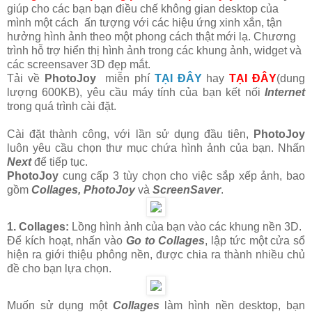
giúp cho các bạn bạn điều chế không gian desktop của
mình một cách ấn tượng với các hiệu ứng xinh xắn, tận
hưởng hình ảnh theo một phong cách thật mới lạ. Chương
trình hỗ trợ hiển thị hình ảnh trong các khung ảnh, widget và
các screensaver 3D đẹp mắt.
Tải về
PhotoJoy
miễn phí
TẠI ĐÂY
hay
TẠI ĐÂY
(dung
lượng 600KB), yêu cầu máy tính của bạn kết nối
Internet
trong quá trình cài đặt.
Cài đặt thành công, với lần sử dụng đầu tiên,
PhotoJoy
luôn yêu cầu chọn thư mục chứa hình ảnh của bạn. Nhấn
Next
để tiếp tục.
PhotoJoy
cung cấp 3 tùy chọn cho việc sắp xếp ảnh, bao
gồm
Collages, PhotoJoy
và
ScreenSaver
.
1. Collages:
Lồng hình ảnh của bạn vào các khung nền 3D.
Để kích hoạt, nhấn vào
Go to Collages
, lập tức một cửa sổ
hiện ra giới thiệu phông nền, được chia ra thành nhiều chủ
đề cho bạn lựa chọn.
Muốn sử dụng một
Collages
làm hình nền desktop, bạn