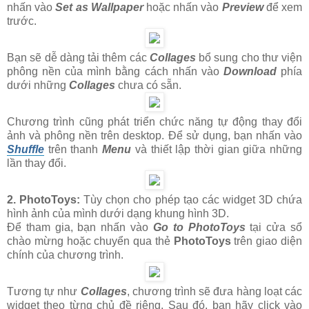
nhấn vào
Set as Wallpaper
hoặc nhấn vào
Preview
để xem
trước.
Bạn sẽ dễ dàng tải thêm các
Collages
bổ sung cho thư viện
phông nền của mình bằng cách nhấn vào
Download
phía
dưới những
Collages
chưa có sẵn.
Chương trình cũng phát triển chức năng tự động thay đổi
ảnh và phông nền trên desktop. Để sử dụng, bạn nhấn vào
Shuffle
trên thanh
Menu
và thiết lập thời gian giữa những
lần thay đổi.
2. PhotoToys:
Tùy chọn cho phép tạo các widget 3D chứa
hình ảnh của mình dưới dạng khung hình 3D.
Để tham gia, bạn nhấn vào
Go to PhotoToys
tại cửa sổ
chào mừng hoặc chuyển qua thẻ
PhotoToys
trên giao diện
chính của chương trình.
Tương tự như
Collages
, chương trình sẽ đưa hàng loạt các
widget theo từng chủ đề riêng. Sau đó, bạn hãy click vào