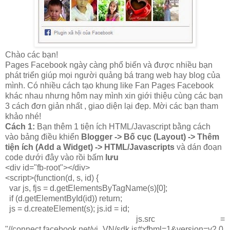
Chào các bạn!
Pages Facebook ngày càng phổ biến và được nhiều bạn
phát triển giúp mọi người quảng bá trang web hay blog của
mình. Có nhiều cách tạo khung like Fan Pages Facebook
khác nhau nhưng hôm nay mình xin giới thiệu cùng các bạn
3 cách đơn giản nhất , giao diện lại đẹp. Mời các bạn tham
khảo nhé!
Cách 1:
Bạn thêm 1 tiện ích HTML/Javascript bằng cách
vào bảng điều khiển
Blogger -> Bố cục (Layout) -> Thêm
tiện ích (Add a Widget) -> HTML/Javascripts
và dán đoạn
code dưới đây vào rồi bấm
lưu
<div id="fb-root"></div>
<script>(function(d, s, id) {
var js, fjs = d.getElementsByTagName(s)[0];
if (d.getElementById(id)) return;
js = d.createElement(s); js.id = id;
js.src =
"//connect.facebook.net/vi_VN/sdk.js#xfbml=1&version=v2.0