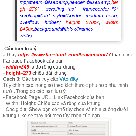
mp;stream=false&amp;header=false&amp;
hei
ght=270
" scrolling="no" frameborder="0"
scrolling="no" style="border: medium none;
overflow: hidden;
height: 270px
;
width:
245px
;background:#fff;"></iframe>
</div>
Các bạn lưu ý:
- Thay
https://www.facebook.com/buivansum77
thành link
Fanpage Facebook của bạn
-
width=245
là độ rộng của khung
-
height=270
chiều dài khung
Cách 3:
Các bạn truy cập
Vào đây
Tùy chỉnh các thông số theo kích thước phù hợp như hình
dưới. Trong đó các bạn lưu ý:
- Facebook Page URL: Link Facebook của bạn
- Width, Height: Chiều cao và rộng của khung
- Các giá trị Show bạn có thể tùy chọn và nhìn xuống dưới
khung Like sẽ thay đổi theo tùy chọn của bạn.