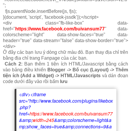
";
fjs.parentNode.insertBefore(js, fjs);
}(document, 'script', 'facebook-jssdk'));</script>
<div class="fb-like-box" data-
href="
https://www.facebook.com/buivansum77
" data-
colorscheme="light" data-show-faces="true" data-
header="true" data-stream="false" data-show-border="true">
</div>
Ở đây các bạn lưu ý dòng chữ màu đỏ. Bạn thay địa chỉ trên
bằng địa chỉ trang Fanpage của các bạn.
Cách 2:
Bạn thêm 1 tiện ích HTML/Javascript bằng cách
vào bảng điều khiển
Blogger -> Bố cục (Layout) -> Thêm
tiện ích (Add a Widget) -> HTML/Javascripts
và dán đoạn
code dưới đây vào rồi bấm
lưu
<div><iframe
src="http://www.facebook.com/plugins/likebox
.php?
href=
https://www.facebook.com/buivansum77
&amp;
width=245
&amp;colorscheme=light&a
mp;show_faces=true&amp;connections=9&a