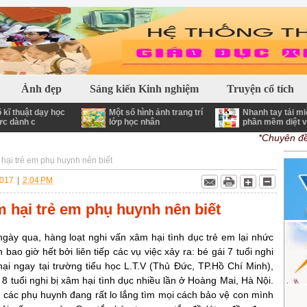
 Giáo dục - Phần mềm - Tiện ích - Thủ Thuật và nhiều nội dung bổ ích
Ảnh đẹp
Sáng kiến Kinh nghiệm
Truyện cổ tích
 kĩ thuật dạy học
Một số hình ảnh trang trí
Nhanh tay tải mi
ực dành c
lớp học nhân
phần mềm diệt v
*Chuyên đề đổi
ại trẻ em phụ huynh nên biết
2017
|
2:04 PM
 hại trẻ em phụ huynh nên biết
gày qua, hàng loạt nghi vấn xâm hại tình dục trẻ em lại nhức
 bao giờ hết bởi liên tiếp các vụ việc xảy ra: bé gái 7 tuổi nghi
hại ngay tại trường tiểu học L.T.V (Thủ Đức, TP.Hồ Chí Minh),
8 tuổi nghi bị xâm hại tình dục nhiều lần ở Hoàng Mai, Hà Nội.
i, các phụ huynh đang rất lo lắng tìm mọi cách bảo vệ con mình