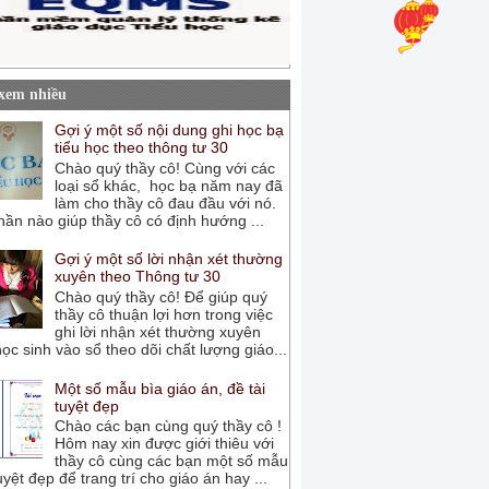
 xem nhiều
Gợi ý một số nội dung ghi học bạ
tiểu học theo thông tư 30
Chào quý thầy cô! Cùng với các
loại sổ khác, học bạ năm nay đã
làm cho thầy cô đau đầu với nó.
ần nào giúp thầy cô có định hướng ...
Gợi ý một số lời nhận xét thường
xuyên theo Thông tư 30
Chào quý thầy cô! Để giúp quý
thầy cô thuận lợi hơn trong việc
ghi lời nhận xét thường xuyên
ọc sinh vào sổ theo dõi chất lượng giáo...
Một số mẫu bìa giáo án, đề tài
tuyệt đẹp
Chào các bạn cùng quý thầy cô !
Hôm nay xin được giới thiêu với
thầy cô cùng các bạn một số mẫu
uyệt đẹp để trang trí cho giáo án hay ...