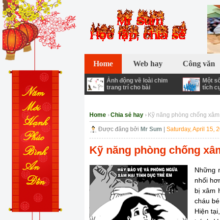
Chào bạn đến với Mr Sum ! Blog chia sẻ về
Home
Web hay
Công văn
Ảnh động về loài chim
Một số
trang trí cho bài
tích c
Home
Chia sẻ hay
Kỹ năng phòng chống xâm h
Được đăng bởi
Mr Sum
|
Saturday, April 15, 
Kỹ năng phòng chống xâm
Những n
nhối hơn
bị xâm 
cháu bé 
Hiện tạ