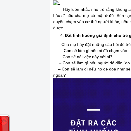
Hãy luôn nhắc nhỏ trẻ rằng không ai đ
bác sĩ nếu cha mẹ có mặt ở đó. Bên cạ
quyền chạm vào cơ thể người khác, nếu 
được.
Đặt tình huống giả định cho trẻ g
Cha mẹ hãy đặt những câu hỏi để trẻ h
– Con sẽ làm gì nếu ai đó chạm vào…
– Con sẽ nói việc này với ai?
– Con sẽ làm gì nếu người đó dặn “đó l
– Con sẽ làm gì nếu họ đe dọa như sẽ đ
ngoài?