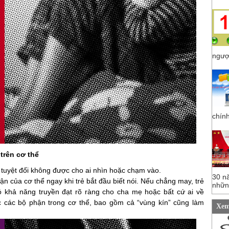
ngược
chính
trên cơ thể
yệt đối không được cho ai nhìn hoặc chạm vào.
30 n
n của cơ thể ngay khi trẻ bắt đầu biết nói. Nếu chẳng may, trẻ
những
có khả năng truyền đạt rõ ràng cho cha mẹ hoặc bất cứ ai về
c các bộ phận trong cơ thể, bao gồm cả “vùng kín” cũng làm
Xem