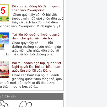
Bộ sưu tập đồng hồ đếm ngược
chèn vào Powerpoint
Chào quý thầy cô ! Ở bài viết
trước , mình đã giới thiệu đến quý
thầy cô cách tạo đồng hồ đếm
 chèn vào Powerpoint. Mình nghĩ quý t...
Tài liệu bồi dưỡng thường xuyên
dành cho giáo viên tiểu học
Chào quý thầy cô! Bồi
dưỡng thường xuyên nhằm giúp
giáo viên cập nhật kiến thức về
 trị, kinh tế - xã hội, bồi dưỡng phẩm...
Bài thu hoạch học tập, quán triệt
Nghị quyết Đại hội đại biểu toàn
quốc lần thứ XII của Đảng
Chào các bạn! Đại hội XII đánh
giá tổng quát: Nhìn tổng thể, qua
ăm đổi mới, đất nước ta đã đạt được
 thành tựu to lớn, có ý...
 ở đây này