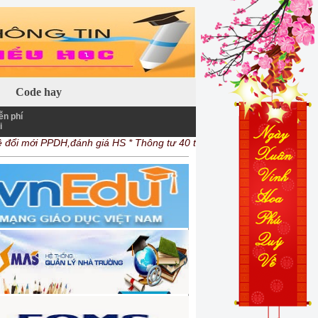
 khác.
Code hay
ễn phí
i
 mới PPDH,đánh giá HS
* Thông tư 40 tăng công tác phí cho công chức