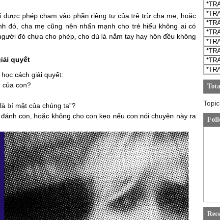
ược phép chạm vào phần riêng tư của trẻ trừ cha mẹ, hoặc
nh đó, cha mẹ cũng nên nhấn mạnh cho trẻ hiểu không ai có
người đó chưa cho phép, cho dù là nắm tay hay hôn đều không
iải quyết
ọc cách giải quyết:
 của con?
Tota
Topic
à bí mật của chúng ta”?
ánh con, hoặc không cho con kẹo nếu con nói chuyện này ra
Foll
Rec