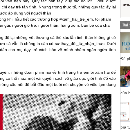
hỏi vấn nạn này. Quy tắc bàn tay, quy tắc đồ lót… đều được
chỉ dạy trẻ tận tình. Nhưng trong thực tế, những quy tắc ấy lại
ược áp dụng với người thân
rong khi, hầu hết các trường hợp #xâm_hại_trẻ_em, tội phạm
ần gũi: người giữ trẻ, người thân, hàng xóm, bạn bè của cha
Bài
 để lại những vết thương cả thể xác lẫn tinh thần không gì có
hơn cả vẫn là chúng ta cần có sự thay_đổi_từ_nhận_thức. Dưới
 dẫn cha mẹ dạy trẻ cách bảo vệ mình nhằm ngăn ngừa tình
Để ph
 những đoạn phim nói về tình trạng trẻ em bị xâm hại để
g có thể mua một vài quyển sách về giáo dục giới tính để vào
hững cầu nối để bắt đầu một buổi nói chuyện về việc lạm dụng
của h
bìa t