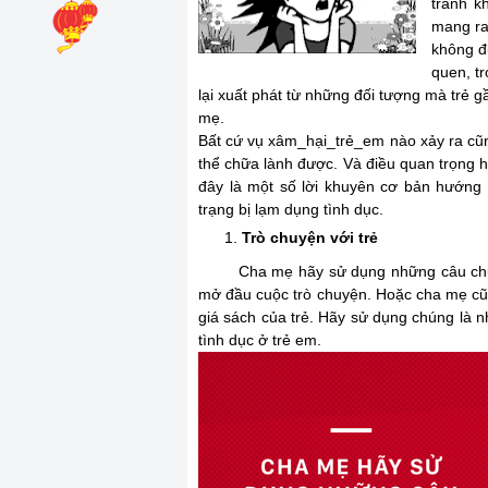
tránh k
mang ra 
không đ
quen, t
lại xuất phát từ những đối tượng mà trẻ g
mẹ.
Bất cứ vụ xâm_hại_trẻ_em nào xảy ra cũng
thể chữa lành được. Và điều quan trọng 
đây là một số lời khuyên cơ bản hướng
trạng bị lạm dụng tình dục.
Trò chuyện với trẻ
Cha mẹ hãy sử dụng những câu chuyện,
mở đầu cuộc trò chuyện. Hoặc cha mẹ cũn
giá sách của trẻ. Hãy sử dụng chúng là n
tình dục ở trẻ em.