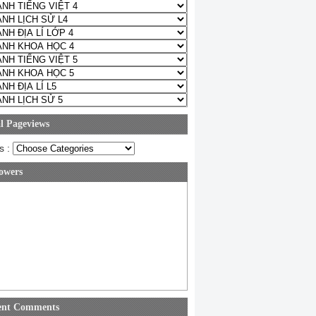
l Pageviews
s :
owers
ent Comments