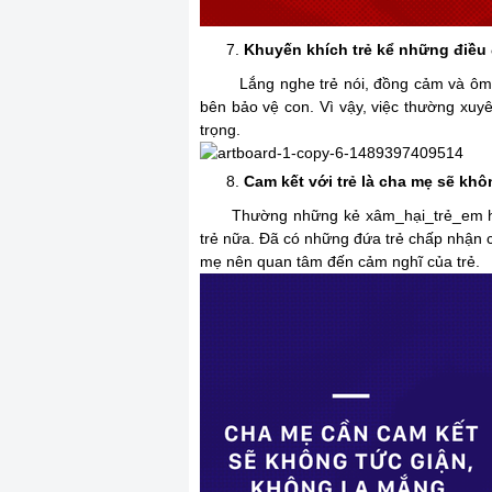
Khuyến khích trẻ kể những điều 
Lắng nghe trẻ nói, đồng cảm và ôm trẻ
bên bảo vệ con. Vì vậy, việc thường xuyê
trọng.
Cam kết với trẻ là cha mẹ sẽ kh
Thường những kẻ xâm_hại_trẻ_em hay h
trẻ nữa. Đã có những đứa trẻ chấp nhận c
mẹ nên quan tâm đến cảm nghĩ của trẻ.