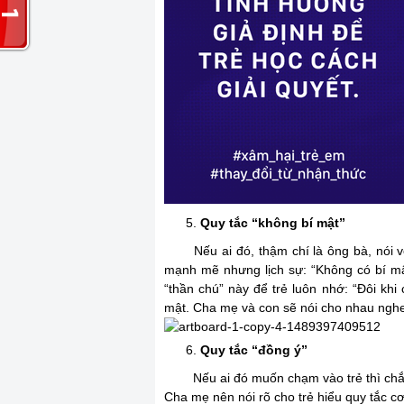
Quy tắc “không bí mật”
Nếu ai đó, thậm chí là ông bà, nói với t
mạnh mẽ nhưng lịch sự: “Không có bí mật
“thần chú” này để trẻ luôn nhớ: “Đôi kh
mật. Cha mẹ và con sẽ nói cho nhau nghe
Quy tắc “đồng ý”
Nếu ai đó muốn chạm vào trẻ thì chắc 
Cha mẹ nên nói rõ cho trẻ hiểu quy tắc c